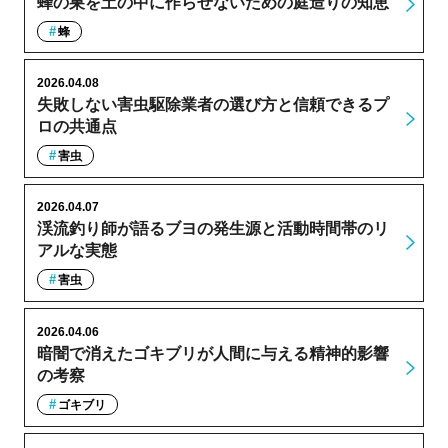
蜂の巣を土の中に作らせないための庭造りの知恵
蜂
2026.04.08
失敗しない害虫駆除業者の選び方と信頼できるプ
ロの共通点
害虫
2026.04.07
渓流釣り師が語るブヨの発生源と活動時間帯のリ
アルな実態
害虫
2026.04.06
暗闇で消えたゴキブリが人間に与える精神的影響
の考察
ゴキブリ