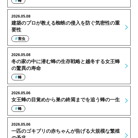
蜂
2026.05.08
建築のプロが教える蜘蛛の侵入を防ぐ気密性の重
要性
害虫
2026.05.08
冬の家の中に潜む蜂の生存戦略と越冬する女王蜂
の驚異の寿命
蜂
2026.05.06
女王蜂の目覚めから巣の終焉までを追う蜂の一生
蜂
2026.05.06
一匹のゴキブリの赤ちゃんが告げる大規模な繁殖
の予兆