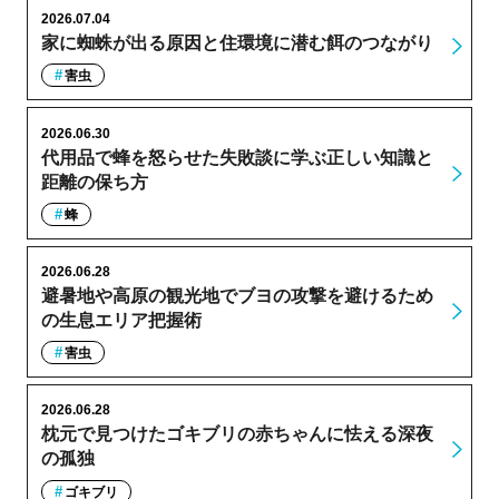
2026.07.04
家に蜘蛛が出る原因と住環境に潜む餌のつながり
害虫
2026.06.30
代用品で蜂を怒らせた失敗談に学ぶ正しい知識と
距離の保ち方
蜂
2026.06.28
避暑地や高原の観光地でブヨの攻撃を避けるため
の生息エリア把握術
害虫
2026.06.28
枕元で見つけたゴキブリの赤ちゃんに怯える深夜
の孤独
ゴキブリ