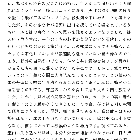
初、私はその羽音の大きさに恐怖し、何とかして追い出そうと躍
起になりましたが、蜂はパニックに陥り、天井の隅や照明の周り
を激しく飛び回るばかりでした。殺虫剤を手に取ることも考えま
したが、その小さな命が必死に出口を探している姿を見ているう
ちに、ふと蜂の寿命について思いを馳せるようになりました。蜂
という生き物は、一年のうちのわずかな期間だけを謳歌し、その
短い生涯を巣のために捧げます。この部屋に入ってきた蜂も、お
そらくは羽化してからまだ数週間も経っていない働き蜂なのでし
ょう。野外の自然の中でなら、仲間と共に獲物を狩り、夕暮れに
は自分たちの城へと帰るはずだった存在です。しかし、家の中と
いうこの不自然な空間に入り込んでしまったことで、この蜂の本
来の寿命は大幅に削り取られることになります。私は、蜂が少し
落ち着くのを待ち、部屋の明かりを消して窓を大きく開け放ちま
した。しかし、蜂は夜の気配を恐れたのか、カーテンの裏に静か
に留まったまま動かなくなりました。その夜、私は蜂と同じ空間
で眠りにつきました。翌朝、様子を見てみると、蜂は昨日ほどの
勢いはなく、床の上を力なく歩いていました。家の中には水も蜜
もなく、彼らにとっては砂漠のような場所です。調べてみると、
室内に入り込んだ蜂は、水分と栄養が補給できなければ二日と持
たずに寿命を迎えてしまうそうです。昨日、威風堂々と空を舞っ