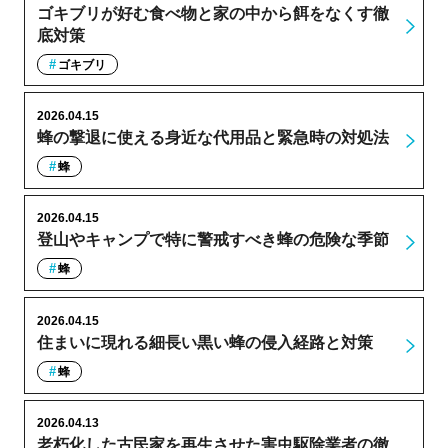
ゴキブリが好む食べ物と家の中から餌をなくす徹
底対策
ゴキブリ
2026.04.15
蜂の撃退に使える身近な代用品と緊急時の対処法
蜂
2026.04.15
登山やキャンプで特に警戒すべき蜂の危険な季節
蜂
2026.04.15
住まいに現れる細長い黒い蜂の侵入経路と対策
蜂
2026.04.13
老朽化した古民家を再生させた害虫駆除業者の徹