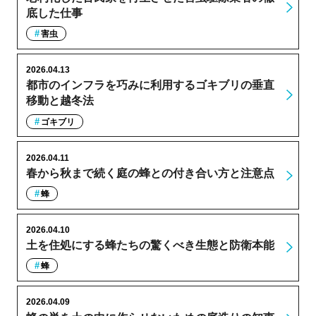
底した仕事
害虫
2026.04.13
都市のインフラを巧みに利用するゴキブリの垂直
移動と越冬法
ゴキブリ
2026.04.11
春から秋まで続く庭の蜂との付き合い方と注意点
蜂
2026.04.10
土を住処にする蜂たちの驚くべき生態と防衛本能
蜂
2026.04.09