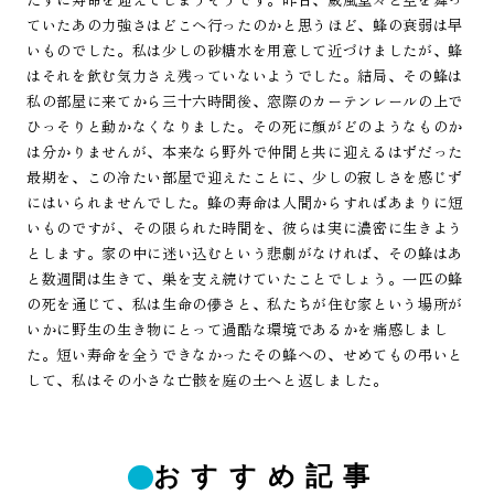
ていたあの力強さはどこへ行ったのかと思うほど、蜂の衰弱は早
いものでした。私は少しの砂糖水を用意して近づけましたが、蜂
はそれを飲む気力さえ残っていないようでした。結局、その蜂は
私の部屋に来てから三十六時間後、窓際のカーテンレールの上で
ひっそりと動かなくなりました。その死に顔がどのようなものか
は分かりませんが、本来なら野外で仲間と共に迎えるはずだった
最期を、この冷たい部屋で迎えたことに、少しの寂しさを感じず
にはいられませんでした。蜂の寿命は人間からすればあまりに短
いものですが、その限られた時間を、彼らは実に濃密に生きよう
とします。家の中に迷い込むという悲劇がなければ、その蜂はあ
と数週間は生きて、巣を支え続けていたことでしょう。一匹の蜂
の死を通じて、私は生命の儚さと、私たちが住む家という場所が
いかに野生の生き物にとって過酷な環境であるかを痛感しまし
た。短い寿命を全うできなかったその蜂への、せめてもの弔いと
して、私はその小さな亡骸を庭の土へと返しました。
おすすめ記事