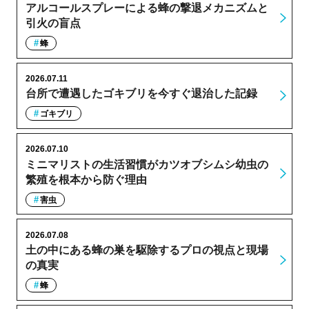
アルコールスプレーによる蜂の撃退メカニズムと
引火の盲点
蜂
2026.07.11
台所で遭遇したゴキブリを今すぐ退治した記録
ゴキブリ
2026.07.10
ミニマリストの生活習慣がカツオブシムシ幼虫の
繁殖を根本から防ぐ理由
害虫
2026.07.08
土の中にある蜂の巣を駆除するプロの視点と現場
の真実
蜂