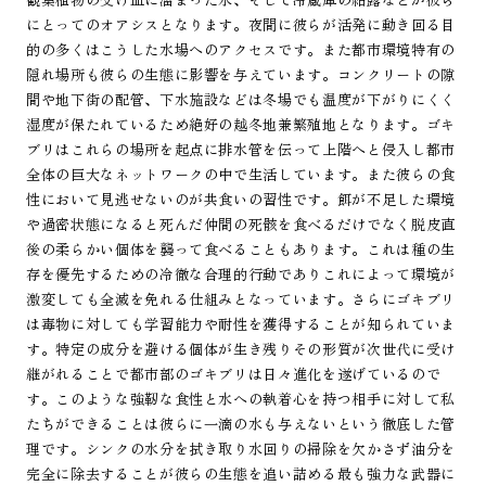
にとってのオアシスとなります。夜間に彼らが活発に動き回る目
的の多くはこうした水場へのアクセスです。また都市環境特有の
隠れ場所も彼らの生態に影響を与えています。コンクリートの隙
間や地下街の配管、下水施設などは冬場でも温度が下がりにくく
湿度が保たれているため絶好の越冬地兼繁殖地となります。ゴキ
ブリはこれらの場所を起点に排水管を伝って上階へと侵入し都市
全体の巨大なネットワークの中で生活しています。また彼らの食
性において見逃せないのが共食いの習性です。餌が不足した環境
や過密状態になると死んだ仲間の死骸を食べるだけでなく脱皮直
後の柔らかい個体を襲って食べることもあります。これは種の生
存を優先するための冷徹な合理的行動でありこれによって環境が
激変しても全滅を免れる仕組みとなっています。さらにゴキブリ
は毒物に対しても学習能力や耐性を獲得することが知られていま
す。特定の成分を避ける個体が生き残りその形質が次世代に受け
継がれることで都市部のゴキブリは日々進化を遂げているので
す。このような強靭な食性と水への執着心を持つ相手に対して私
たちができることは彼らに一滴の水も与えないという徹底した管
理です。シンクの水分を拭き取り水回りの掃除を欠かさず油分を
完全に除去することが彼らの生態を追い詰める最も強力な武器に