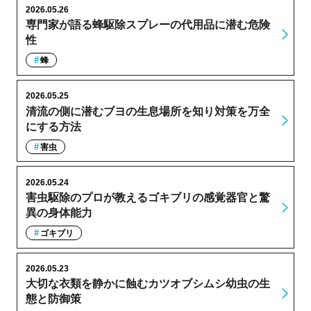
2026.05.26
専門家が語る蜂駆除スプレーの代用品に潜む危険
性
蜂
2026.05.25
清流の側に潜むブヨの生息場所を知り対策を万全
にする方法
害虫
2026.05.24
害虫駆除のプロが教えるゴキブリの感覚器官と驚
異の身体能力
ゴキブリ
2026.05.23
大切な衣類を静かに蝕むカツオブシムシ幼虫の生
態と防御策