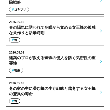
除戦略
ゴキブリ
2026.05.10
春の陽気に誘われて冬眠から覚める女王蜂の孤独
な巣作りと活動時期
蜂
2026.05.08
建築のプロが教える蜘蛛の侵入を防ぐ気密性の重
要性
害虫
2026.05.08
冬の家の中に潜む蜂の生存戦略と越冬する女王蜂
の驚異の寿命
蜂