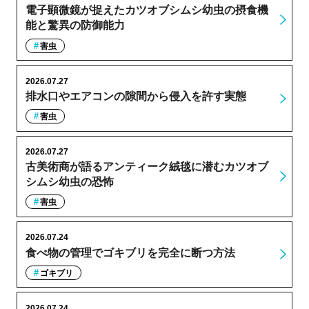
電子顕微鏡が捉えたカツオブシムシ幼虫の摂食機
能と驚異の防御能力
害虫
2026.07.27
排水口やエアコンの隙間から侵入を許す実態
害虫
2026.07.27
古美術商が語るアンティーク絨毯に潜むカツオブ
シムシ幼虫の恐怖
害虫
2026.07.24
食べ物の管理でゴキブリを完全に断つ方法
ゴキブリ
2026.07.24