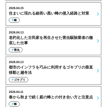
2026.04.15
住まいに現れる細長い黒い蜂の侵入経路と対策
蜂
2026.04.13
老朽化した古民家を再生させた害虫駆除業者の徹
底した仕事
害虫
2026.04.13
都市のインフラを巧みに利用するゴキブリの垂直
移動と越冬法
ゴキブリ
2026.04.11
春から秋まで続く庭の蜂との付き合い方と注意点
蜂