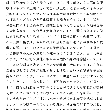
対する異様なまでの執着心にあります。都市部という人工的な環
境はゴキブリの生態にとってこれ以上ないほど豊かなバイキング
会場のようなものです。彼らは基本的に雑食性であり有機物であ
ればほとんどのものを消化吸収する能力を持っています。私たち
が普段口にする野菜や肉、穀類はもちろんのこと糖分や油分を多
く含む高カロリーな食品は大好物です。しかし驚くべきはその先
にある広範な食生活です。ゴキブリは壁紙の糊や本の装丁に使わ
れる天然の接着剤、さらには床に落ちた髪の毛や剥がれ落ちた皮
膚の角質、ペットのフケまでも栄養源にします。さらには段ボー
ルの接着剤や木材の腐敗した部分までもが彼らのメニューに含ま
れます。この広範な食性は彼らが自然界で森の掃除屋として果た
してきた役割の名残でもありますが都市生活においてはどんなに
食品を隠しても彼らが餓死することはないという絶望的な事実を
突きつけています。しかしゴキブリの生態を詳しく分析すると彼
らの生存にとって食べ物以上に重要なのが水であることが分かり
ます。彼らは脂肪を体内に蓄えることができるため絶食には数週
間耐えることができますが水がなくなると数日で命を落としま
す。そのためゴキブリは常に水分補給ができる場所を拠点にしま
す。シンクの蛇口からのわずかな漏水、洗面所の排水口の周囲、
観葉植物の受け皿に溜まった水、そして冷蔵庫の結露などが彼ら