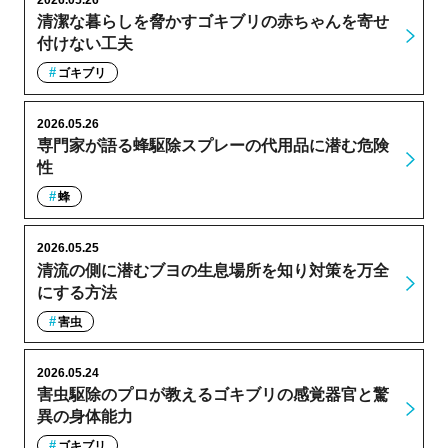
清潔な暮らしを脅かすゴキブリの赤ちゃんを寄せ
付けない工夫
ゴキブリ
2026.05.26
専門家が語る蜂駆除スプレーの代用品に潜む危険
性
蜂
2026.05.25
清流の側に潜むブヨの生息場所を知り対策を万全
にする方法
害虫
2026.05.24
害虫駆除のプロが教えるゴキブリの感覚器官と驚
異の身体能力
ゴキブリ