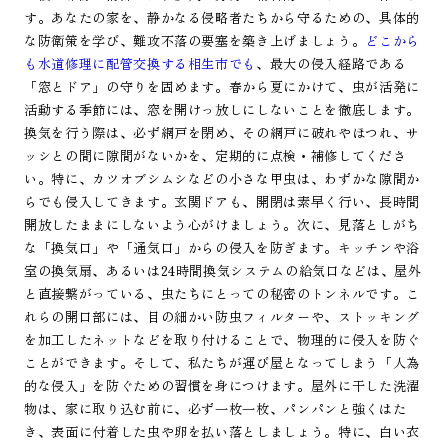
す。あなたの家を、静かなる侵略者たちから守るための、具体的
な防衛策を学び、難攻不落の要塞を築き上げましょう。
どこから
も水道修理に配管交換する相生市でも
、最大の侵入経路である
「窓とドア」の守りを固めます。春から夏にかけて、虫が活発に
活動する季節には、窓を開けっ放しにしないことを徹底します。
換気を行う際は、必ず網戸を閉め、その網戸に破れやほつれ、サ
ッシとの間に隙間がないかを、定期的に点検・補修してくださ
い。特に、カツオブシムシなどの小さな甲虫は、わずかな隙間か
らでも侵入してきます。玄関ドアも、開閉は素早く行い、長時間
開放したままにしないよう心がけましょう。次に、見落としがち
な「換気口」や「通気口」からの侵入を防ぎます。キッチンや浴
室の換気扇、あるいは24時間換気システムの給気口などは、屋外
と直接繋がっている、虫たちにとっての秘密のトンネルです。こ
れらの開口部には、目の細かい防虫フィルターや、ストッキング
を加工したネットなどを取り付けることで、物理的に侵入を防ぐ
ことができます。そして、私たちが運び屋となってしまう「人為
的な侵入」を防ぐための習慣を身につけます。屋外に干した洗濯
物は、家に取り込む前に、必ず一枚一枚、パンパンと強くはた
き、表面に付着した虫や卵を払い落としましょう。特に、白い衣