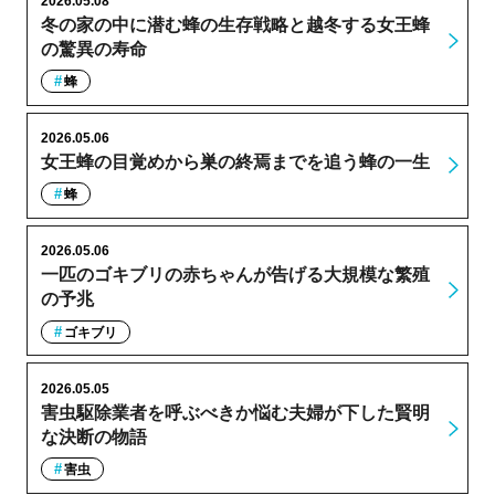
2026.05.08
冬の家の中に潜む蜂の生存戦略と越冬する女王蜂
の驚異の寿命
蜂
2026.05.06
女王蜂の目覚めから巣の終焉までを追う蜂の一生
蜂
2026.05.06
一匹のゴキブリの赤ちゃんが告げる大規模な繁殖
の予兆
ゴキブリ
2026.05.05
害虫駆除業者を呼ぶべきか悩む夫婦が下した賢明
な決断の物語
害虫