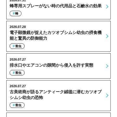
2026.07.31
蜂専用スプレーがない時の代用品と石鹸水の効果
蜂
2026.07.28
電子顕微鏡が捉えたカツオブシムシ幼虫の摂食機
能と驚異の防御能力
害虫
2026.07.27
排水口やエアコンの隙間から侵入を許す実態
害虫
2026.07.27
古美術商が語るアンティーク絨毯に潜むカツオブ
シムシ幼虫の恐怖
害虫