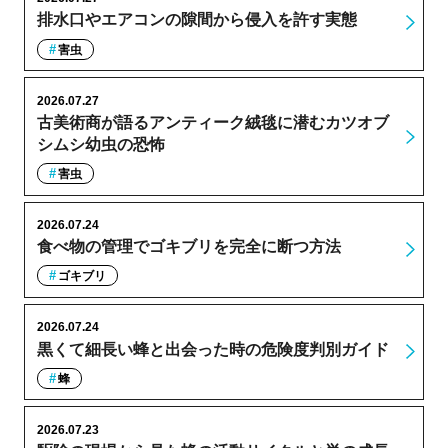
排水口やエアコンの隙間から侵入を許す実態
害虫
2026.07.27
古美術商が語るアンティーク絨毯に潜むカツオブ
シムシ幼虫の恐怖
害虫
2026.07.24
食べ物の管理でゴキブリを完全に断つ方法
ゴキブリ
2026.07.24
黒くて細長い蜂と出会った時の危険度判別ガイド
蜂
2026.07.23