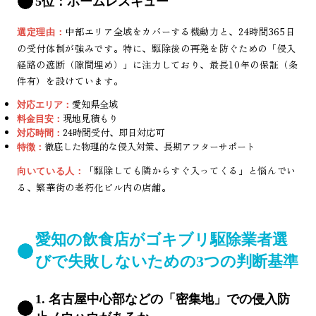
5位：ホームレスキュー
中部エリア全域をカバーする機動力と、24時間365日
選定理由：
の受付体制が強みです。特に、駆除後の再発を防ぐための「侵入
経路の遮断（隙間埋め）」に注力しており、最長10年の保証（条
件有）を設けています。
愛知県全域
対応エリア：
現地見積もり
料金目安：
24時間受付、即日対応可
対応時間：
徹底した物理的な侵入対策、長期アフターサポート
特徴：
「駆除しても隣からすぐ入ってくる」と悩んでい
向いている人：
る、繁華街の老朽化ビル内の店舗。
愛知の飲食店がゴキブリ駆除業者選
びで失敗しないための3つの判断基準
1. 名古屋中心部などの「密集地」での侵入防