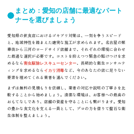
まとめ：愛知の店舗に最適なパート
ナーを選びましょう
愛知県の飲食店におけるゴキブリ対策は、一刻を争うスピード
と、地域特性を踏まえた確実な施工が求められます。名古屋の繁
華街から三河のロードサイド店舗まで、それぞれの環境に合わせ
た最適な選択が必要です。コストを抑えつつ緊急の駆けつけを求
めるなら
、長期的な衛生コンサルテ
害虫駆除レスキューセンター
ィングを求めるなら
など、今のあなたの店に足りない
イカリ消毒
要素を埋めてくれる業者を選んでください。
まずは無料の見積もりを依頼し、業者の対応や説明の丁寧さを比
較することから始めましょう。清潔な環境は、お客様への最高の
おもてなしであり、店舗の資産を守ることにも繋がります。愛知
の豊かな食文化を支える一員として、プロの力を借りて盤石な衛
生体制を整えましょう。