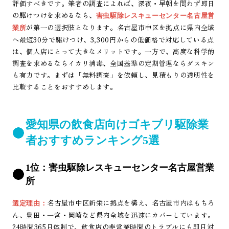
評価すべきです。筆者の調査によれば、深夜・早朝を問わず即日
の駆けつけを求めるなら、
害虫駆除レスキューセンター名古屋営
が第一の選択肢となります。名古屋市中区を拠点に県内全域
業所
へ最短30分で駆けつけ、3,300円からの低価格で対応している点
は、個人店にとって大きなメリットです。一方で、高度な科学的
調査を求めるならイカリ消毒、全国基準の定期管理ならダスキン
も有力です。まずは「無料調査」を依頼し、見積もりの透明性を
比較することをおすすめします。
愛知県の飲食店向けゴキブリ駆除業
者おすすめランキング5選
1位：害虫駆除レスキューセンター名古屋営業
所
名古屋市中区新栄に拠点を構え、名古屋市内はもちろ
選定理由：
ん、豊田・一宮・岡崎など県内全域を迅速にカバーしています。
24時間365日体制で、飲食店の非営業時間のトラブルにも即日対