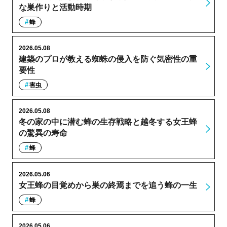
な巣作りと活動時期
蜂
2026.05.08
建築のプロが教える蜘蛛の侵入を防ぐ気密性の重
要性
害虫
2026.05.08
冬の家の中に潜む蜂の生存戦略と越冬する女王蜂
の驚異の寿命
蜂
2026.05.06
女王蜂の目覚めから巣の終焉までを追う蜂の一生
蜂
2026.05.06