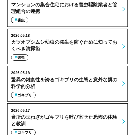
マンションの集合住宅における害虫駆除業者と管
理組合の連携
害虫
2026.05.18
カツオブシムシ幼虫の発生を防ぐために知ってお
くべき清掃術
害虫
2026.05.18
驚異の雑食性を誇るゴキブリの生態と意外な餌の
科学的分析
ゴキブリ
2026.05.17
台所の玉ねぎがゴキブリを呼び寄せた恐怖の体験
と教訓
ゴキブリ