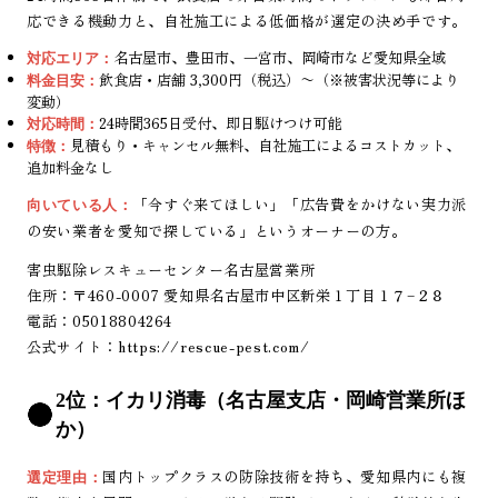
応できる機動力と、自社施工による低価格が選定の決め手です。
名古屋市、豊田市、一宮市、岡崎市など愛知県全域
対応エリア：
飲食店・店舗 3,300円（税込）〜（※被害状況等により
料金目安：
変動）
24時間365日受付、即日駆けつけ可能
対応時間：
見積もり・キャンセル無料、自社施工によるコストカット、
特徴：
追加料金なし
「今すぐ来てほしい」「広告費をかけない実力派
向いている人：
の安い業者を愛知で探している」というオーナーの方。
害虫駆除レスキューセンター名古屋営業所
住所：〒460-0007 愛知県名古屋市中区新栄１丁目１７−２８
電話：05018804264
公式サイト：
https://rescue-pest.com/
2位：イカリ消毒（名古屋支店・岡崎営業所ほ
か）
国内トップクラスの防除技術を持ち、愛知県内にも複
選定理由：