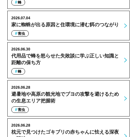
蜂
2026.07.04
家に蜘蛛が出る原因と住環境に潜む餌のつながり
害虫
2026.06.30
代用品で蜂を怒らせた失敗談に学ぶ正しい知識と
距離の保ち方
蜂
2026.06.28
避暑地や高原の観光地でブヨの攻撃を避けるため
の生息エリア把握術
害虫
2026.06.28
枕元で見つけたゴキブリの赤ちゃんに怯える深夜