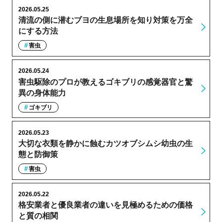
2026.05.25
清流の側に潜むブヨの生息場所を知り対策を万全
にする方法
害虫
2026.05.24
害虫駆除のプロが教えるゴキブリの感覚器官と驚
異の身体能力
ゴキブリ
2026.05.23
大切な衣類を静かに蝕むカツオブシムシ幼虫の生
態と防御策
害虫
2026.05.22
格安業者と優良業者の違いを見極めるための価格
と質の相関