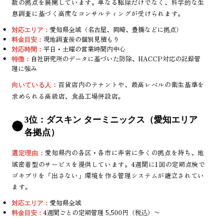
数の拠点を展開しています。単なる駆除だけでなく、科学的な生
息調査に基づく高度なコンサルティングが受けられます。
愛知県全域（名古屋、岡崎、豊橋などに拠点）
対応エリア：
現地調査後の個別見積もり
料金目安：
平日・土曜の営業時間内中心
対応時間：
自社研究所のデータに基づいた防除、HACCP対応の記録管
特徴：
理に強み
百貨店内のテナントや、最高レベルの衛生基準を
向いている人：
求められる高級店、食品工場併設店。
3位：ダスキン ターミニックス（愛知エリア
各拠点）
愛知県内の各区・各市に非常に多くの拠点を持ち、地
選定理由：
域密着型のサービスを提供しています。4週間に1回の定期点検で
ゴキブリを「出さない」環境を作る管理システムが確立されてい
ます。
愛知県全域
対応エリア：
4週間ごとの定期管理 5,500円（税込）〜
料金目安：