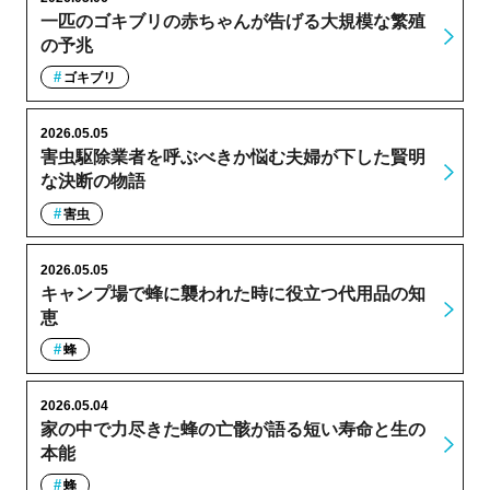
一匹のゴキブリの赤ちゃんが告げる大規模な繁殖
の予兆
ゴキブリ
2026.05.05
害虫駆除業者を呼ぶべきか悩む夫婦が下した賢明
な決断の物語
害虫
2026.05.05
キャンプ場で蜂に襲われた時に役立つ代用品の知
恵
蜂
2026.05.04
家の中で力尽きた蜂の亡骸が語る短い寿命と生の
本能
蜂