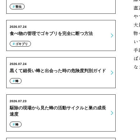
直
害虫
や
大
2026.07.24
物
食べ物の管理でゴキブリを完全に断つ方法
い
ゴキブリ
手
ば
2026.07.24
な
黒くて細長い蜂と出会った時の危険度判別ガイド
蜂
2026.07.23
駆除の現場から見た蜂の活動サイクルと巣の成長
速度
蜂