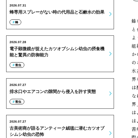
2026.07.31
蜂専用スプレーがない時の代用品と石鹸水の効果
蜂
蜂
と
よ
2026.07.28
組
電子顕微鏡が捉えたカツオブシムシ幼虫の摂食機
か
能と驚異の防御能力
の
害虫
水
界
2026.07.27
は
排水口やエアコンの隙間から侵入を許す実態
な
害虫
界
は
は
2026.07.27
苦
古美術商が語るアンティーク絨毯に潜むカツオブ
シムシ幼虫の恐怖
際