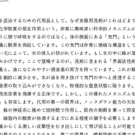
を退治するための代用品として、なぜ食器用洗剤がこれほどま
化学物質の相互作用という、非常に興味深い科学的メカニズム
うに肺で呼吸をするのではなく、体の側面にある「気門」とい
織に酸素を供給しています。この気門は非常に微細な構造をし
い毛によって、水の侵入が防がれています。もし水の中に蜂が
おかげです。ここで登場するのが、洗剤に含まれる「界面活性
基と、油になじみやすい親油基の両方を持っています。これが
を劇的に減少させ、水が油を突き抜けて気門の中へと浸透する
酸素の取り込みができなくなり、物理的な窒息状態に陥ります
殺虫効果を発揮する正体です。しかし、この優れたメカニズム
」も存在します。代用の第一の限界は、ノックダウン能力の欠
、蜂の神経系に極めて短時間で作用し、筋肉の制御を奪って即
、細胞内の酸素が枯渇するまでにある程度の猶予を必要としま
痛からくる激しい攻撃性をむき出しにして飛び回ることが可能
の最大のリスクとなります。第二の限界は、噴射性能の不備で