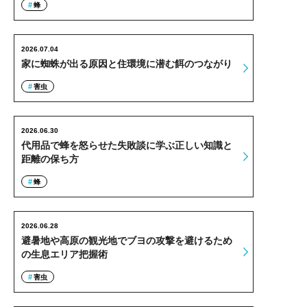
蜂
2026.07.04
家に蜘蛛が出る原因と住環境に潜む餌のつながり
害虫
2026.06.30
代用品で蜂を怒らせた失敗談に学ぶ正しい知識と
距離の保ち方
蜂
2026.06.28
避暑地や高原の観光地でブヨの攻撃を避けるため
の生息エリア把握術
害虫