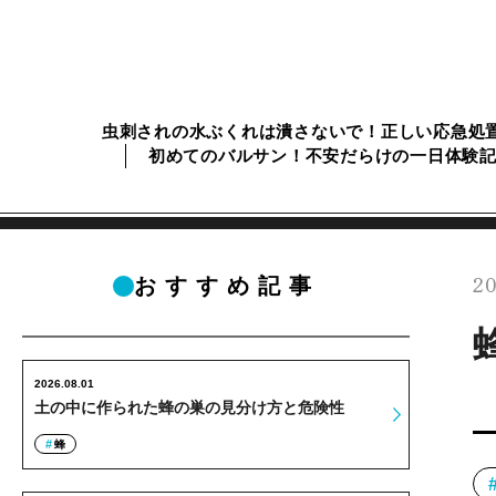
虫刺されの水ぶくれは潰さないで！正しい応急処
初めてのバルサン！不安だらけの一日体験
20
おすすめ記事
2026.08.01
土の中に作られた蜂の巣の見分け方と危険性
蜂