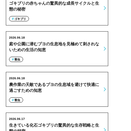
ゴキブリの赤ちゃんの驚異的な成長サイクルと生
態の秘密
ゴキブリ
2026.06.18
庭や公園に潜むブヨの生息地を見極めて刺されな
いための生活の知恵
害虫
2026.06.18
農作業の天敵であるブヨの生息域を避けて快適に
過ごすための知恵
害虫
2026.06.17
生きている化石ゴキブリの驚異的な生存戦略と生