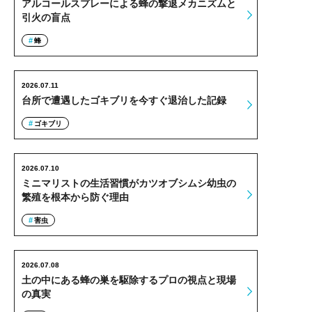
アルコールスプレーによる蜂の撃退メカニズムと
引火の盲点
蜂
2026.07.11
台所で遭遇したゴキブリを今すぐ退治した記録
ゴキブリ
2026.07.10
ミニマリストの生活習慣がカツオブシムシ幼虫の
繁殖を根本から防ぐ理由
害虫
2026.07.08
土の中にある蜂の巣を駆除するプロの視点と現場
の真実