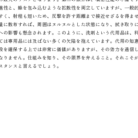
進性と、蜂を包み込むような拡散性を両立していますが、一般
すく、射程も短いため、反撃を許す距離まで接近せざるを得ま
量に散布すれば、周囲はヌルヌルとした状態になり、拭き取り
への影響も懸念されます。このように、洗剤という代用品は、
ては専用品には及ばない多くの欠陥を抱えています。代用の知
段を確保する上では非常に価値がありますが、その効力を過信
なりません。仕組みを知り、その限界を弁えること。それこそ
スタンスと言えるでしょう。