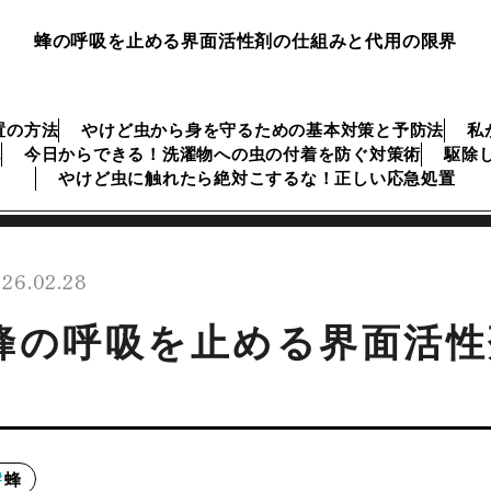
蜂の呼吸を止める界面活性剤の仕組みと代用の限界
置の方法
やけど虫から身を守るための基本対策と予防法
私
記
今日からできる！洗濯物への虫の付着を防ぐ対策術
駆除
やけど虫に触れたら絶対こするな！正しい応急処置
26.02.28
蜂の呼吸を止める界面活性
蜂