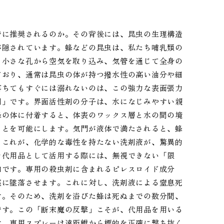
でに推奨されるのか。その背後には、昆虫の生理構造
が隠されています。蜂などの昆虫は、私たち哺乳類の
う小さな孔から空気を取り込み、気管を通じて全身の
ており、通常は昆虫の体が持つ撥水性の高い油分や細
落ちてもすぐには溺れないのは、この強力な表面張力
剤」です。界面活性剤の分子は、水になじみやすい親
蜂の体に付着すると、体表のワックス層と水の間の境
ことを可能にします。気門が液体で満たされると、蜂
。これが、化学的な毒性を持たない洗剤液が、驚異的
を代用品として活用する際には、無視できない「限
如です。専用の殺虫剤に含まれるピレスロイド成分
座に墜落させます。これに対し、洗剤液による窒息死
す。そのため、洗剤を浴びた蜂は死ぬまでの数分間、
です。この「断末魔の反撃」こそが、代用品を用いる
す。専用スプレーは遠距離から標的を正確に撃ち抜く