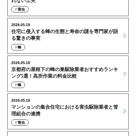
れない工夫
害虫
2026.05.19
住宅に侵入する蜂の生態と寿命の謎を専門家が語
る驚きの事実
蜂
2026.05.18
京都府の屋根下の蜂の巣駆除業者おすすめランキ
ング5選！高所作業の料金比較
蜂
2026.05.18
マンションの集合住宅における害虫駆除業者と管
理組合の連携
害虫