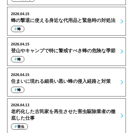
2026.04.15
蜂の撃退に使える身近な代用品と緊急時の対処法
蜂
2026.04.15
登山やキャンプで特に警戒すべき蜂の危険な季節
蜂
2026.04.15
住まいに現れる細長い黒い蜂の侵入経路と対策
蜂
2026.04.13
老朽化した古民家を再生させた害虫駆除業者の徹
底した仕事
害虫