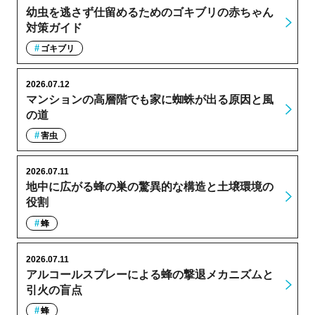
幼虫を逃さず仕留めるためのゴキブリの赤ちゃん
対策ガイド
ゴキブリ
2026.07.12
マンションの高層階でも家に蜘蛛が出る原因と風
の道
害虫
2026.07.11
地中に広がる蜂の巣の驚異的な構造と土壌環境の
役割
蜂
2026.07.11
アルコールスプレーによる蜂の撃退メカニズムと
引火の盲点
蜂