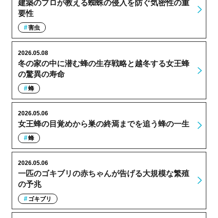
建築のプロが教える蜘蛛の侵入を防ぐ気密性の重
要性
害虫
2026.05.08
冬の家の中に潜む蜂の生存戦略と越冬する女王蜂
の驚異の寿命
蜂
2026.05.06
女王蜂の目覚めから巣の終焉までを追う蜂の一生
蜂
2026.05.06
一匹のゴキブリの赤ちゃんが告げる大規模な繁殖
の予兆
ゴキブリ