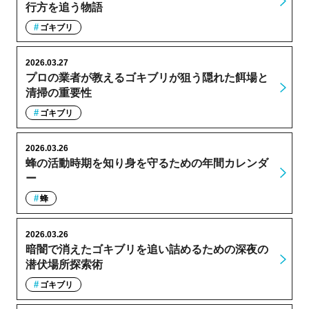
行方を追う物語
ゴキブリ
2026.03.27
プロの業者が教えるゴキブリが狙う隠れた餌場と
清掃の重要性
ゴキブリ
2026.03.26
蜂の活動時期を知り身を守るための年間カレンダ
ー
蜂
2026.03.26
暗闇で消えたゴキブリを追い詰めるための深夜の
潜伏場所探索術
ゴキブリ