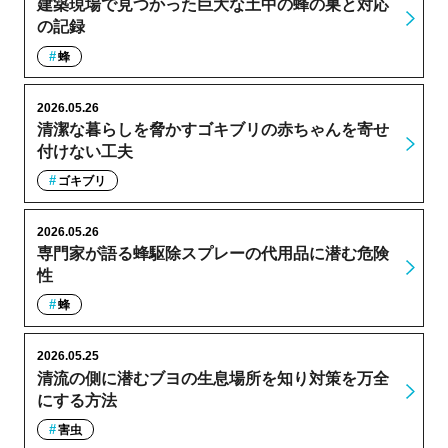
建築現場で見つかった巨大な土中の蜂の巣と対応
の記録
蜂
2026.05.26
清潔な暮らしを脅かすゴキブリの赤ちゃんを寄せ
付けない工夫
ゴキブリ
2026.05.26
専門家が語る蜂駆除スプレーの代用品に潜む危険
性
蜂
2026.05.25
清流の側に潜むブヨの生息場所を知り対策を万全
にする方法
害虫