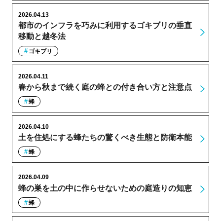
2026.04.13
都市のインフラを巧みに利用するゴキブリの垂直
移動と越冬法
ゴキブリ
2026.04.11
春から秋まで続く庭の蜂との付き合い方と注意点
蜂
2026.04.10
土を住処にする蜂たちの驚くべき生態と防衛本能
蜂
2026.04.09
蜂の巣を土の中に作らせないための庭造りの知恵
蜂