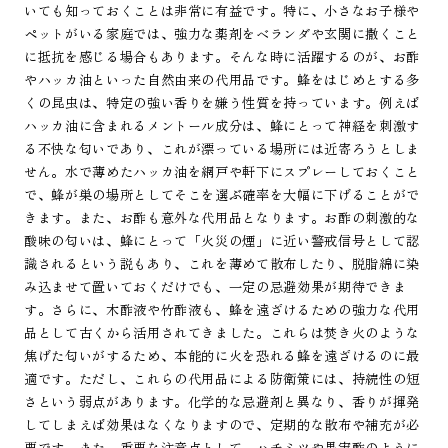
いても知っておくことは非常に有益です。特に、小さなお子様や
ペットがいる家庭では、強力な薬剤をベランダや玄関に撒くこと
に抵抗を感じる場合もあります。そんな時に活躍するのが、お酢
やハッカ油といった自然由来の代用品です。蜂をはじめとする多
くの昆虫は、特定の強い香りを嫌う性質を持っています。例えば
ハッカ油に含まれるメントール成分は、蜂にとって神経を刺激す
る不快な匂いであり、これが漂っている場所には近寄ろうとしま
せん。水で薄めたハッカ油を網戸や軒下にスプレーしておくこと
で、蜂が巣の場所としてそこを選ぶ確率を大幅に下げることがで
きます。また、お酢も意外な代用品となります。お酢の刺激的な
酸味の匂いは、蜂にとって「火災の煙」に近い警戒信号として認
識されるという説もあり、これを薄めて散布したり、脱脂綿に染
み込ませて置いておくだけでも、一定の忌避効果が期待できま
す。さらに、木酢液や竹酢液も、蜂を遠ざけるための強力な代用
品として古くから活用されてきました。これらは焚き火のような
焦げた匂いがするため、本能的に火を恐れる蜂を遠ざけるのに最
適です。ただし、これらの代用品による防衛策には、持続性の短
さという弱点があります。化学的な忌避剤と異なり、香りが揮発
してしまえば効果はなくなりますので、定期的な散布や補充が必
要です。また、重要な注意点として、ハチミツや果実酢のように