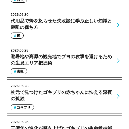
2026.06.30
代用品で蜂を怒らせた失敗談に学ぶ正しい知識と
距離の保ち方
蜂
2026.06.28
避暑地や高原の観光地でブヨの攻撃を避けるため
の生息エリア把握術
害虫
2026.06.28
枕元で見つけたゴキブリの赤ちゃんに怯える深夜
の孤独
ゴキブリ
2026.06.26
三億年の進化が磨き上げたゴキブリの生命維持能