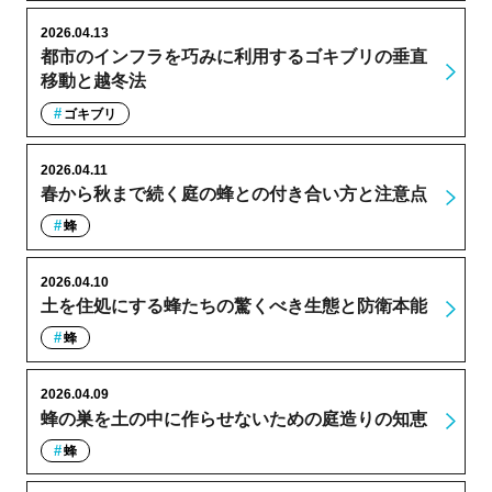
2026.04.13
都市のインフラを巧みに利用するゴキブリの垂直
移動と越冬法
ゴキブリ
2026.04.11
春から秋まで続く庭の蜂との付き合い方と注意点
蜂
2026.04.10
土を住処にする蜂たちの驚くべき生態と防衛本能
蜂
2026.04.09
蜂の巣を土の中に作らせないための庭造りの知恵
蜂