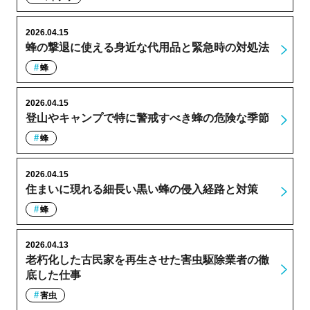
2026.04.15
蜂の撃退に使える身近な代用品と緊急時の対処法
蜂
2026.04.15
登山やキャンプで特に警戒すべき蜂の危険な季節
蜂
2026.04.15
住まいに現れる細長い黒い蜂の侵入経路と対策
蜂
2026.04.13
老朽化した古民家を再生させた害虫駆除業者の徹
底した仕事
害虫