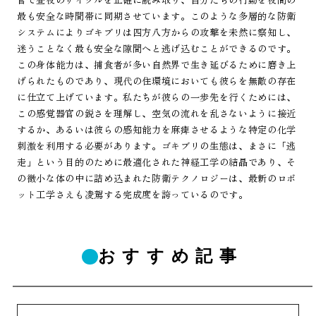
最も安全な時間帯に同期させています。このような多層的な防衛
システムによりゴキブリは四方八方からの攻撃を未然に察知し、
迷うことなく最も安全な隙間へと逃げ込むことができるのです。
この身体能力は、捕食者が多い自然界で生き延びるために磨き上
げられたものであり、現代の住環境においても彼らを無敵の存在
に仕立て上げています。私たちが彼らの一歩先を行くためには、
この感覚器官の鋭さを理解し、空気の流れを乱さないように接近
するか、あるいは彼らの感知能力を麻痺させるような特定の化学
刺激を利用する必要があります。ゴキブリの生態は、まさに「逃
走」という目的のために最適化された神経工学の結晶であり、そ
の微小な体の中に詰め込まれた防衛テクノロジーは、最新のロボ
ット工学さえも凌駕する完成度を誇っているのです。
おすすめ記事