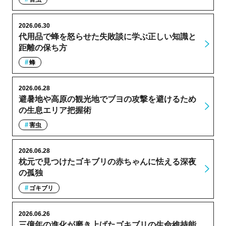
2026.06.30
代用品で蜂を怒らせた失敗談に学ぶ正しい知識と
距離の保ち方
蜂
2026.06.28
避暑地や高原の観光地でブヨの攻撃を避けるため
の生息エリア把握術
害虫
2026.06.28
枕元で見つけたゴキブリの赤ちゃんに怯える深夜
の孤独
ゴキブリ
2026.06.26
三億年の進化が磨き上げたゴキブリの生命維持能