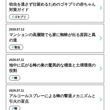
幼虫を逃さず仕留めるためのゴキブリの赤ちゃん
対策ガイド
ゴキブリ
2026.07.12
マンションの高層階でも家に蜘蛛が出る原因と風
の道
害虫
2026.07.11
地中に広がる蜂の巣の驚異的な構造と土壌環境の
役割
蜂
2026.07.11
アルコールスプレーによる蜂の撃退メカニズムと
引火の盲点
蜂