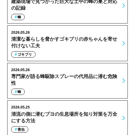
建築現場で見つかった巨大な土中の蜂の巣と対応
の記録
蜂
2026.05.26
清潔な暮らしを脅かすゴキブリの赤ちゃんを寄せ
付けない工夫
ゴキブリ
2026.05.26
専門家が語る蜂駆除スプレーの代用品に潜む危険
性
蜂
2026.05.25
清流の側に潜むブヨの生息場所を知り対策を万全
にする方法
害虫