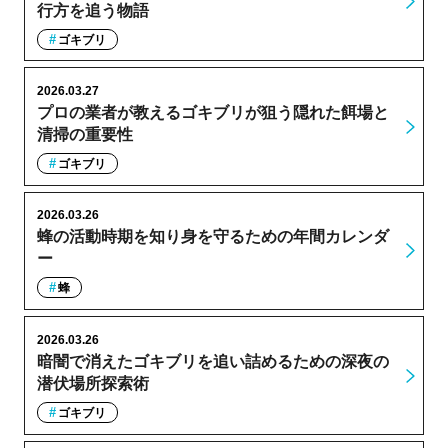
行方を追う物語
ゴキブリ
2026.03.27
プロの業者が教えるゴキブリが狙う隠れた餌場と
清掃の重要性
ゴキブリ
2026.03.26
蜂の活動時期を知り身を守るための年間カレンダ
ー
蜂
2026.03.26
暗闇で消えたゴキブリを追い詰めるための深夜の
潜伏場所探索術
ゴキブリ