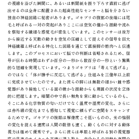
の視線を浴びた瞬間に、あるいは新聞紙を振り下ろす直前に逃げ
出せるのは全身に配置された超高性能なセンサーと脳を介さない
独自の神経回路に秘密があります。ゴキブリの腹部の後端には尾
毛と呼ばれる一対の突起がありここには空気の僅かな振動や流れ
を察知する繊細な感覚毛が密生しています。このセンサーは後方
から接近する天敵の動きを空気の圧縮として捉えその信号を巨大
神経繊維と呼ばれる特化した回路を通じて直接脚の筋肉へと伝達
します。このプロセスにおいて脳での判断は省略されるため、信
号が伝わる時間はわずか百分の一秒から数百分の一秒という驚異
的な短縮を実現しています。つまりゴキブリは「考えて逃げる」
のではなく「体が勝手に反応して逃げる」仕組みを三億年以上前
に完成させていたのです。また彼らの脚には無数の細かい棘や感
覚器があり接地している面の微かな振動からも周囲の状況を立体
的に把握します。暗闇の中で長い触角を常に動かしているのも、
そこにある化学物質の匂いだけでなく温度や湿度の変化、さらに
は赤外線の変化までも感知して視覚に頼らずに空間をスキャンす
るためです。ゴキブリの複眼は解像度こそ低いものの、光の強弱
の変化を捉える速度は人間の数倍も速く、動くものに対する動体
視力は極めて優秀です。さらに彼らは単眼と呼ばれる別の視覚器
官で昼夜のサイクルを正確に読み取り、自分たちの行動を夜間の