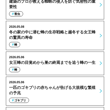
建築のプロが教える蜘蛛の侵入を防ぐ気密性の重
要性
害虫
2026.05.08
冬の家の中に潜む蜂の生存戦略と越冬する女王蜂
の驚異の寿命
蜂
2026.05.06
女王蜂の目覚めから巣の終焉までを追う蜂の一生
蜂
2026.05.06
一匹のゴキブリの赤ちゃんが告げる大規模な繁殖
の予兆
ゴキブリ