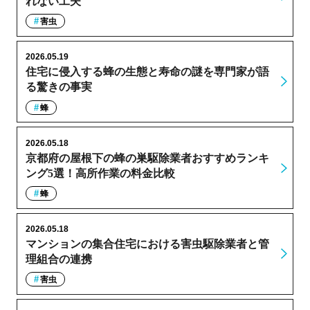
れない工夫
害虫
2026.05.19
住宅に侵入する蜂の生態と寿命の謎を専門家が語
る驚きの事実
蜂
2026.05.18
京都府の屋根下の蜂の巣駆除業者おすすめランキ
ング5選！高所作業の料金比較
蜂
2026.05.18
マンションの集合住宅における害虫駆除業者と管
理組合の連携
害虫