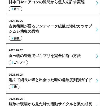
排水口やエアコンの隙間から侵入を許す実態
害虫
2026.07.27
古美術商が語るアンティーク絨毯に潜むカツオブ
シムシ幼虫の恐怖
害虫
2026.07.24
食べ物の管理でゴキブリを完全に断つ方法
ゴキブリ
2026.07.24
黒くて細長い蜂と出会った時の危険度判別ガイド
蜂
2026.07.23
駆除の現場から見た蜂の活動サイクルと巣の成長