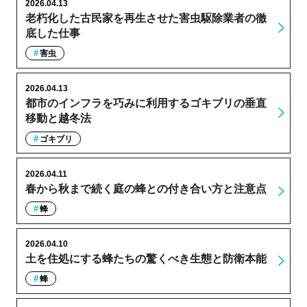
2026.04.13
老朽化した古民家を再生させた害虫駆除業者の徹
底した仕事
害虫
2026.04.13
都市のインフラを巧みに利用するゴキブリの垂直
移動と越冬法
ゴキブリ
2026.04.11
春から秋まで続く庭の蜂との付き合い方と注意点
蜂
2026.04.10
土を住処にする蜂たちの驚くべき生態と防衛本能
蜂