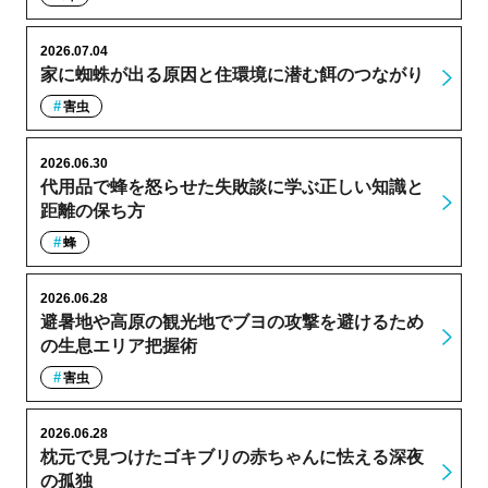
2026.07.04
家に蜘蛛が出る原因と住環境に潜む餌のつながり
害虫
2026.06.30
代用品で蜂を怒らせた失敗談に学ぶ正しい知識と
距離の保ち方
蜂
2026.06.28
避暑地や高原の観光地でブヨの攻撃を避けるため
の生息エリア把握術
害虫
2026.06.28
枕元で見つけたゴキブリの赤ちゃんに怯える深夜
の孤独