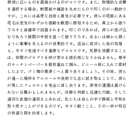
原液に近いものを直接かけるのがコツです。また、物理的な攻撃
を選択する場合、新聞紙や雑誌を丸めたもので叩くのが一般的で
すが、これには高度な技術と勇気が必要です。彼らの尾部にある
尾毛は空気のわずかな振動を敏感に察知するため、真上から振り
下ろすと高確率で回避されます。叩くのであれば、彼らが逃げ込
むであろう隙間の手前を狙って振り下ろす、あるいは横から掃く
ように衝撃を与えるのが効果的です。退治に成功した後の処理
も、今すぐ完遂すべき重要なプロセスです。死骸を放置すること
は、仲間のゴキブリを呼び寄せる誘引剤になりかねません。厚手
のキッチンペーパーを数枚重ねて掴み、ビニール袋に入れて密封
した上で、ゴミ箱の奥深くへと葬り去りましょう。その後、彼ら
が通った場所をアルコールや洗剤で入念に拭き取ることで、彼ら
が残したフェロモンを完全に消し去ります。深夜の遭遇は避けら
れない災難かもしれませんが、冷静な判断と迅速な行動、そして
適切な武器の選択さえあれば、私たちは自らの手で静寂と平和を
取り戻すことができるのです。今すぐ動くこと、その一歩が明日
の快適な朝を約束します。