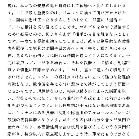
現れ、私たちの安息の地を瞬時にして戦場へと変えてしまいま
す。ここで最も重要なのは、パニックに陥って叫び声を上げた
り、闇雲に逃げ回ったりすることではなく、即座に「退治モー
ド」へと精神を切り替えることです。ゴキブリを今すぐ退治する
ために必要なのは、何よりもまず「相手から目を離さないこと」
です。一度でも視線を逸らしてしまえば、彼らは驚異的な身体能
力を駆使して家具の隙間や壁の裏へと消え去り、私たちはその
夜、見えない恐怖と共に眠れぬ時間を過ごすことになります。手
元に殺虫スプレーがある場合は、それを武器として構え、射程距
離まで慎重に距離を詰めます。しかし、焦って遠くから噴射して
はいけません。スプレーの噴射ガスは彼らにとって強力な物理的
刺激となり、致命傷を与える前に驚かせて逃がしてしまう原因に
なるからです。理想的なのは、相手の動きが止まった瞬間を狙
い、背後からではなく、むしろ進行方向を遮るように前方から薬
剤を浴びせることです。もし殺虫剤が手元にない緊急事態であれ
ば、キッチンにある食器用洗剤や除菌用のアルコールスプレーが
最強の代替兵器となります。ゴキブリの体は油分を含んだ気門で
覆われており、界面活性剤を含む洗剤を浴びることでその気門が
塞がり、数分以内に窒息死します。この時、薄めたものではなく