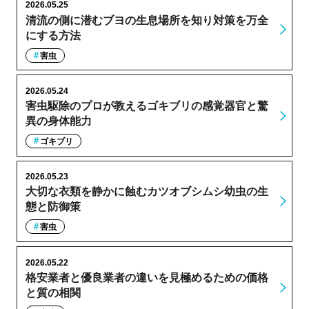
2026.05.25
清流の側に潜むブヨの生息場所を知り対策を万全
にする方法
害虫
2026.05.24
害虫駆除のプロが教えるゴキブリの感覚器官と驚
異の身体能力
ゴキブリ
2026.05.23
大切な衣類を静かに蝕むカツオブシムシ幼虫の生
態と防御策
害虫
2026.05.22
格安業者と優良業者の違いを見極めるための価格
と質の相関