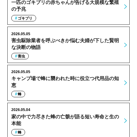
一匹のゴキブリの赤ちゃんが告げる大規模な繁殖
の予兆
ゴキブリ
2026.05.05
害虫駆除業者を呼ぶべきか悩む夫婦が下した賢明
な決断の物語
害虫
2026.05.05
キャンプ場で蜂に襲われた時に役立つ代用品の知
恵
蜂
2026.05.04
家の中で力尽きた蜂の亡骸が語る短い寿命と生の
本能
蜂