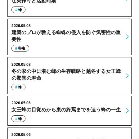
な巣作りと活動時期
蜂
2026.05.08
建築のプロが教える蜘蛛の侵入を防ぐ気密性の重
要性
害虫
2026.05.08
冬の家の中に潜む蜂の生存戦略と越冬する女王蜂
の驚異の寿命
蜂
2026.05.06
女王蜂の目覚めから巣の終焉までを追う蜂の一生
蜂
2026.05.06