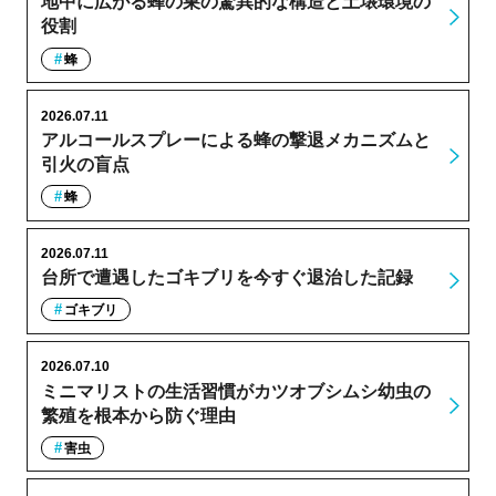
地中に広がる蜂の巣の驚異的な構造と土壌環境の
役割
蜂
2026.07.11
アルコールスプレーによる蜂の撃退メカニズムと
引火の盲点
蜂
2026.07.11
台所で遭遇したゴキブリを今すぐ退治した記録
ゴキブリ
2026.07.10
ミニマリストの生活習慣がカツオブシムシ幼虫の
繁殖を根本から防ぐ理由
害虫