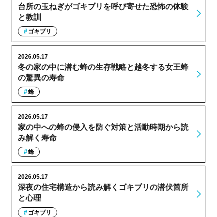
台所の玉ねぎがゴキブリを呼び寄せた恐怖の体験
と教訓
ゴキブリ
2026.05.17
冬の家の中に潜む蜂の生存戦略と越冬する女王蜂
の驚異の寿命
蜂
2026.05.17
家の中への蜂の侵入を防ぐ対策と活動時期から読
み解く寿命
蜂
2026.05.17
深夜の住宅構造から読み解くゴキブリの潜伏箇所
と心理
ゴキブリ