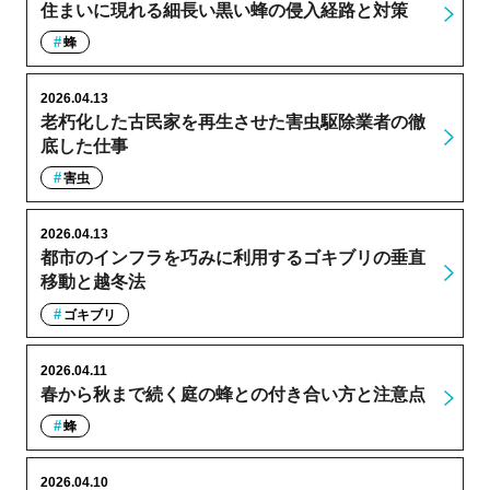
住まいに現れる細長い黒い蜂の侵入経路と対策
蜂
2026.04.13
老朽化した古民家を再生させた害虫駆除業者の徹
底した仕事
害虫
2026.04.13
都市のインフラを巧みに利用するゴキブリの垂直
移動と越冬法
ゴキブリ
2026.04.11
春から秋まで続く庭の蜂との付き合い方と注意点
蜂
2026.04.10