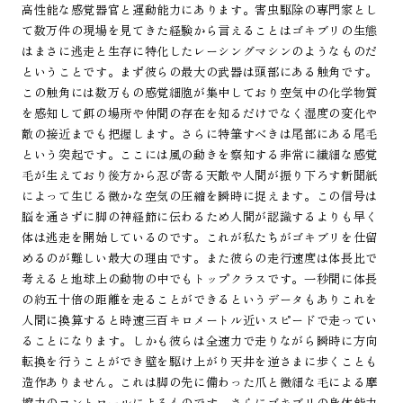
高性能な感覚器官と運動能力にあります。害虫駆除の専門家とし
て数万件の現場を見てきた経験から言えることはゴキブリの生態
はまさに逃走と生存に特化したレーシングマシンのようなものだ
ということです。まず彼らの最大の武器は頭部にある触角です。
この触角には数万もの感覚細胞が集中しており空気中の化学物質
を感知して餌の場所や仲間の存在を知るだけでなく湿度の変化や
敵の接近までも把握します。さらに特筆すべきは尾部にある尾毛
という突起です。ここには風の動きを察知する非常に繊細な感覚
毛が生えており後方から忍び寄る天敵や人間が振り下ろす新聞紙
によって生じる微かな空気の圧縮を瞬時に捉えます。この信号は
脳を通さずに脚の神経節に伝わるため人間が認識するよりも早く
体は逃走を開始しているのです。これが私たちがゴキブリを仕留
めるのが難しい最大の理由です。また彼らの走行速度は体長比で
考えると地球上の動物の中でもトップクラスです。一秒間に体長
の約五十倍の距離を走ることができるというデータもありこれを
人間に換算すると時速三百キロメートル近いスピードで走ってい
ることになります。しかも彼らは全速力で走りながら瞬時に方向
転換を行うことができ壁を駆け上がり天井を逆さまに歩くことも
造作ありません。これは脚の先に備わった爪と微細な毛による摩
擦力のコントロールによるものです。さらにゴキブリの身体能力