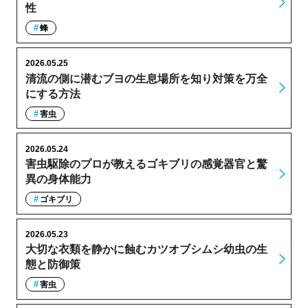
性
蜂
2026.05.25
清流の側に潜むブヨの生息場所を知り対策を万全
にする方法
害虫
2026.05.24
害虫駆除のプロが教えるゴキブリの感覚器官と驚
異の身体能力
ゴキブリ
2026.05.23
大切な衣類を静かに蝕むカツオブシムシ幼虫の生
態と防御策
害虫