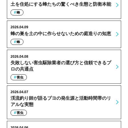
土を住処にする蜂たちの驚くべき生態と防衛本能
蜂
2026.04.09
蜂の巣を土の中に作らせないための庭造りの知恵
蜂
2026.04.08
失敗しない害虫駆除業者の選び方と信頼できるプ
ロの共通点
害虫
2026.04.07
渓流釣り師が語るブヨの発生源と活動時間帯のリ
アルな実態
害虫
2026.04.06