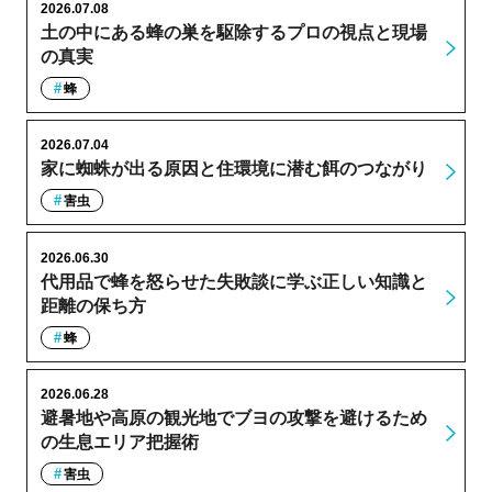
2026.07.08
土の中にある蜂の巣を駆除するプロの視点と現場
の真実
蜂
2026.07.04
家に蜘蛛が出る原因と住環境に潜む餌のつながり
害虫
2026.06.30
代用品で蜂を怒らせた失敗談に学ぶ正しい知識と
距離の保ち方
蜂
2026.06.28
避暑地や高原の観光地でブヨの攻撃を避けるため
の生息エリア把握術
害虫