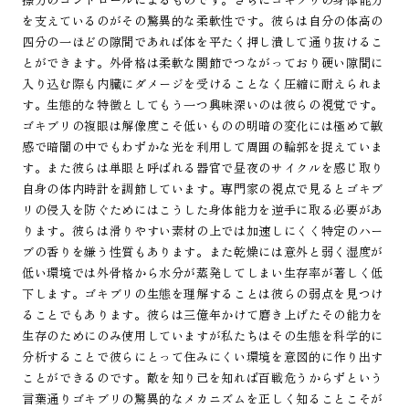
を支えているのがその驚異的な柔軟性です。彼らは自分の体高の
四分の一ほどの隙間であれば体を平たく押し潰して通り抜けるこ
とができます。外骨格は柔軟な関節でつながっており硬い隙間に
入り込む際も内臓にダメージを受けることなく圧縮に耐えられま
す。生態的な特徴としてもう一つ興味深いのは彼らの視覚です。
ゴキブリの複眼は解像度こそ低いものの明暗の変化には極めて敏
感で暗闇の中でもわずかな光を利用して周囲の輪郭を捉えていま
す。また彼らは単眼と呼ばれる器官で昼夜のサイクルを感じ取り
自身の体内時計を調節しています。専門家の視点で見るとゴキブ
リの侵入を防ぐためにはこうした身体能力を逆手に取る必要があ
ります。彼らは滑りやすい素材の上では加速しにくく特定のハー
ブの香りを嫌う性質もあります。また乾燥には意外と弱く湿度が
低い環境では外骨格から水分が蒸発してしまい生存率が著しく低
下します。ゴキブリの生態を理解することは彼らの弱点を見つけ
ることでもあります。彼らは三億年かけて磨き上げたその能力を
生存のためにのみ使用していますが私たちはその生態を科学的に
分析することで彼らにとって住みにくい環境を意図的に作り出す
ことができるのです。敵を知り己を知れば百戦危うからずという
言葉通りゴキブリの驚異的なメカニズムを正しく知ることこそが