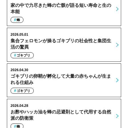
家の中で力尽きた蜂の亡骸が語る短い寿命と生の
本能
蜂
2026.05.01
集合フェロモンが操るゴキブリの社会性と集団生
活の驚異
ゴキブリ
2026.04.30
ゴキブリの卵鞘が孵化して大量の赤ちゃんが生ま
れる仕組み
ゴキブリ
2026.04.28
お酢やハッカ油を蜂の忌避剤として代用する自然
派の防衛策
蜂