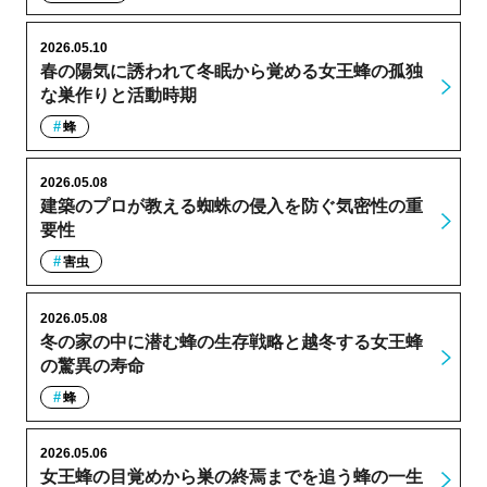
2026.05.10
春の陽気に誘われて冬眠から覚める女王蜂の孤独
な巣作りと活動時期
蜂
2026.05.08
建築のプロが教える蜘蛛の侵入を防ぐ気密性の重
要性
害虫
2026.05.08
冬の家の中に潜む蜂の生存戦略と越冬する女王蜂
の驚異の寿命
蜂
2026.05.06
女王蜂の目覚めから巣の終焉までを追う蜂の一生