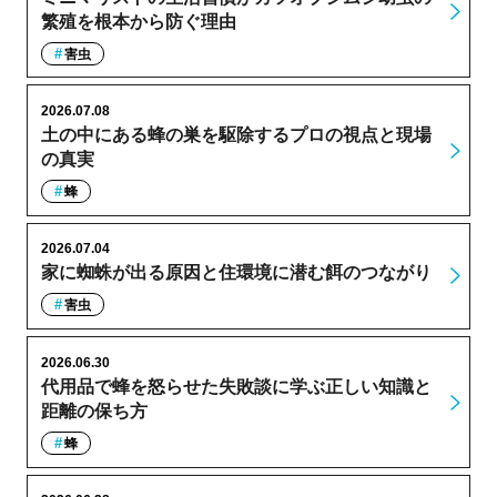
繁殖を根本から防ぐ理由
害虫
2026.07.08
土の中にある蜂の巣を駆除するプロの視点と現場
の真実
蜂
2026.07.04
家に蜘蛛が出る原因と住環境に潜む餌のつながり
害虫
2026.06.30
代用品で蜂を怒らせた失敗談に学ぶ正しい知識と
距離の保ち方
蜂