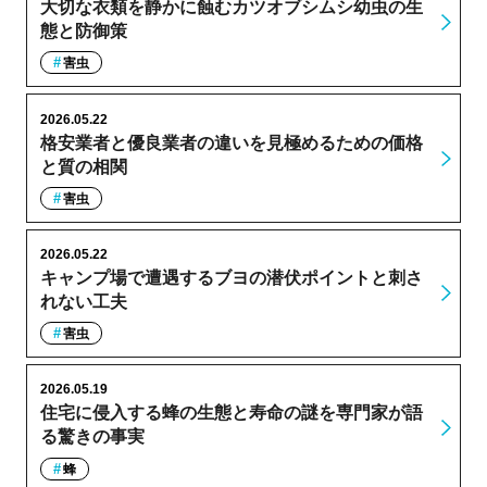
大切な衣類を静かに蝕むカツオブシムシ幼虫の生
態と防御策
害虫
2026.05.22
格安業者と優良業者の違いを見極めるための価格
と質の相関
害虫
2026.05.22
キャンプ場で遭遇するブヨの潜伏ポイントと刺さ
れない工夫
害虫
2026.05.19
住宅に侵入する蜂の生態と寿命の謎を専門家が語
る驚きの事実
蜂