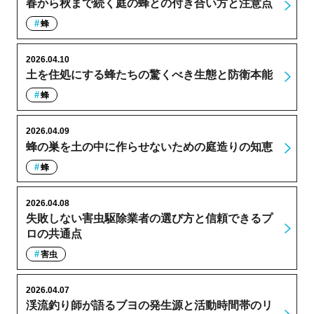
春から秋まで続く庭の蜂との付き合い方と注意点
蜂
2026.04.10
土を住処にする蜂たちの驚くべき生態と防衛本能
蜂
2026.04.09
蜂の巣を土の中に作らせないための庭造りの知恵
蜂
2026.04.08
失敗しない害虫駆除業者の選び方と信頼できるプ
ロの共通点
害虫
2026.04.07
渓流釣り師が語るブヨの発生源と活動時間帯のリ