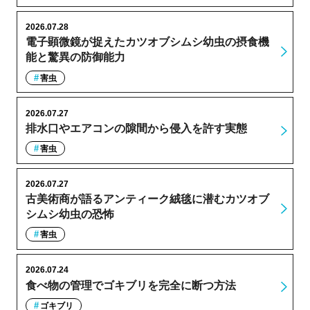
2026.07.28
電子顕微鏡が捉えたカツオブシムシ幼虫の摂食機
能と驚異の防御能力
害虫
2026.07.27
排水口やエアコンの隙間から侵入を許す実態
害虫
2026.07.27
古美術商が語るアンティーク絨毯に潜むカツオブ
シムシ幼虫の恐怖
害虫
2026.07.24
食べ物の管理でゴキブリを完全に断つ方法
ゴキブリ