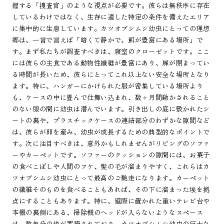
握する「捜査官」のような視点が必要です。彼らは無秩序に存在
しているわけではなく、生存に適した特定の条件を備えたエリア
に集中的に生息しています。カツオブシムシ幼虫にとっての理想
郷は、一言で言えば「暗くて静かで、餌が豊富にある場所」で
す。まず私たちが調査すべきは、寝室のクローゼットです。ここ
には彼らの主食である動物性繊維が豊富にあり、扉が閉まってい
る時間が長いため、彼らにとってこれ以上ない安全な場所となり
ます。特に、ハンガーにかけられた服が密集している場所より
も、ケースの中に畳んで仕舞い込まれ、数ヶ月間動かされること
のない服の間に幼虫は潜んでいます。引き出しの底に敷かれたシ
ートの裏や、プラスチックケースの連結部分のわずかな隙間など
は、彼らが卵を産み、幼虫が成長するための典型的なポイントで
す。次に注目すべきは、意外かもしれませんがリビングのソファ
ーやカーペットです。ソファーのクッションの隙間には、お菓子
の食べこぼしや人間のフケ、髪の毛が溜まりやすく、これらはカ
ツオブシムシ幼虫にとって最高のご馳走になります。カーペット
の繊維そのものを食べることもあれば、その下に溜まった埃を拠
点にすることもあります。特に、壁際に置かれた重いテレビ台や
本棚の裏側にある、掃除機のヘッドが入らないようなスペース
は、数年分の埃が蓄積されており、カツオブシムシ幼虫の巨大な