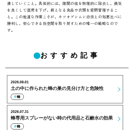
潰していくこと。具体的には、隙間の埃を物理的に除去し、換気
を良くして湿度を下げ、餌となる食品や衣類を密閉管理するこ
と。この地道な作業こそが、カツオブシムシ幼虫との知恵比べに
勝利し、安心できる住空間を取り戻すための唯一の戦略なので
す。
おすすめ記事
2026.08.01
土の中に作られた蜂の巣の見分け方と危険性
蜂
2026.07.31
蜂専用スプレーがない時の代用品と石鹸水の効果
蜂