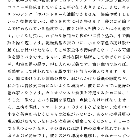
コロニーが形成されていることが少なくありません。また、キッ
チンのシンク下やパントリーも油断できません。鰹節や煮干しと
いった乾物の匂いは、彼らを強力に引き寄せます。袋の口が輪ゴ
ムで留められている程度では、彼らの侵入を防ぐことは不可能で
す。小さな幼虫は、わずかな隙間から袋の中に潜り込み、中で繁
殖を繰り返します。乾燥食品の袋の中に、小さな茶色の抜け殻や
動く虫を見つけたなら、そこが家全体の汚染源となっている可能
性を疑うべきです。さらに、意外な隠れ場所として挙げられるの
が、和室の畳の縁や、押し入れの天袋です。古い住宅であれば、
断熱材として使われている藁や羽毛も彼らの餌となります。ま
た、壁に掛けられた額縁の裏や、剥がれかけた壁紙の隙間など、
私たちは普段気に留めないような場所が、彼らにとっては絶好の
隠れ家となります。カツオブシムシ幼虫を特定するためには、こ
うした「隙間」という隙間を徹底的に点検しなければなりませ
ん。点検の際は、スマートフォンのライトなどを使い、埃の中に
小さな茶色の毛むくじゃらの幼虫がいないか、あるいは半透明の
脱皮殻が落ちていないかを注意深く観察してください。もし一つ
でも見つかったなら、その周辺には数十匹の幼虫が隠れていると
考えるのが妥当です。彼らの好む環境を理解し、それを一つずつ